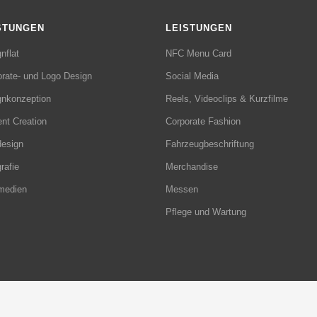
STUNGEN
LEISTUNGEN
nflat
NFC Menu Card
rate- und Logo Design
Social Media
gnkonzeption
Reels, Videoclips & Kurzfilme
nt Creation
Corporate Fashion
esign
Fahrzeugbeschriftung
rafie
Merchandise
tmedien
Messen
Pflege und Wartung