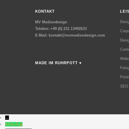
KONTAKT
LEI
Desig
MV Mediendesign
Telefon: +49 (0) 231 13492633
Corpo
E-Mail:
kontakt@mvmediendesign.com
Desi
Conte
Webd
MADE IM RUHRPOTT ♥
Fotog
Prin
SEO
→
WhatsApp