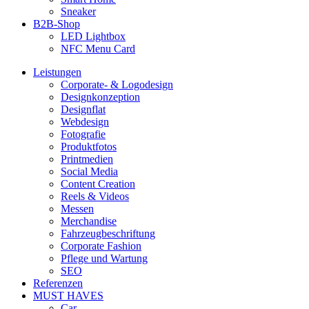
Sneaker
B2B-Shop
LED Lightbox
NFC Menu Card
Leistungen
Corporate- & Logodesign
Designkonzeption
Designflat
Webdesign
Fotografie
Produktfotos
Printmedien
Social Media
Content Creation
Reels & Videos
Messen
Merchandise
Fahrzeugbeschriftung
Corporate Fashion
Pflege und Wartung
SEO
Referenzen
MUST HAVES
Car