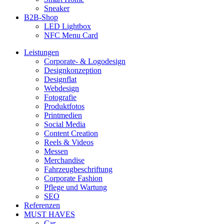
Sneaker
B2B-Shop
LED Lightbox
NFC Menu Card
Leistungen
Corporate- & Logodesign
Designkonzeption
Designflat
Webdesign
Fotografie
Produktfotos
Printmedien
Social Media
Content Creation
Reels & Videos
Messen
Merchandise
Fahrzeugbeschriftung
Corporate Fashion
Pflege und Wartung
SEO
Referenzen
MUST HAVES
Car