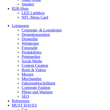
Sneaker
B2B-Shop
LED Lightbox
NFC Menu Card
Leistungen
Corporate- & Logodesign
Designkonzeption
Designflat
Webdesign
Fotografie
Produktfotos
Printmedien
Social Media
Content Creation
Reels & Videos
Messen
Merchandise
Fahrzeugbeschriftung
Corporate Fashion
Pflege und Wartung
SEO
Referenzen
MUST HAVES
Car