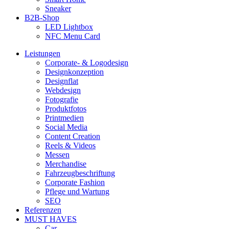
Sneaker
B2B-Shop
LED Lightbox
NFC Menu Card
Leistungen
Corporate- & Logodesign
Designkonzeption
Designflat
Webdesign
Fotografie
Produktfotos
Printmedien
Social Media
Content Creation
Reels & Videos
Messen
Merchandise
Fahrzeugbeschriftung
Corporate Fashion
Pflege und Wartung
SEO
Referenzen
MUST HAVES
Car