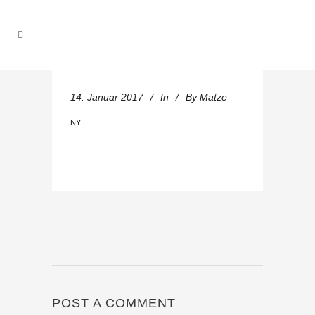
14. Januar 2017
In
By
Matze
NY
POST A COMMENT