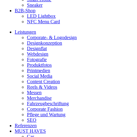
Sneaker
B2B-Shop
LED Lightbox
NFC Menu Card
Leistungen
Corporate- & Logodesign
Designkonzeption
Designflat
Webdesign
Fotografie
Produktfotos
Printmedien
Social Media
Content Creation
Reels & Videos
Messen
Merchandise
Fahrzeugbeschriftung
Corporate Fashion
Pflege und Wartung
SEO
Referenzen
MUST HAVES
Car