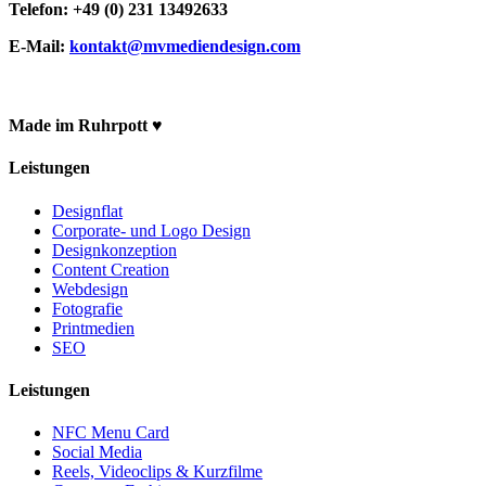
Telefon: +49 (0) 231 13492633
E-Mail:
kontakt@mvmediendesign.com
Made im Ruhrpott ♥
Leistungen
Designflat
Corporate- und Logo Design
Designkonzeption
Content Creation
Webdesign
Fotografie
Printmedien
SEO
Leistungen
NFC Menu Card
Social Media
Reels, Videoclips & Kurzfilme