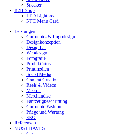
Sneaker
B2B-Shop
LED Lightbox
NFC Menu Card
Leistungen
Corporate- & Logodesign
Designkonzeption
Designflat
Webdesign
Fotografie
Produktfotos
Printmedien
Social Media
Content Creation
Reels & Videos
Messen
Merchandise
Fahrzeugbeschriftung
Corporate Fashion
Pflege und Wartung
SEO
Referenzen
MUST HAVES
Car