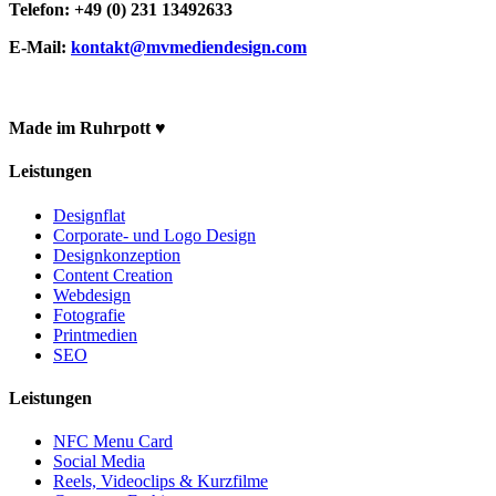
Telefon: +49 (0) 231 13492633
E-Mail:
kontakt@mvmediendesign.com
Made im Ruhrpott ♥
Leistungen
Designflat
Corporate- und Logo Design
Designkonzeption
Content Creation
Webdesign
Fotografie
Printmedien
SEO
Leistungen
NFC Menu Card
Social Media
Reels, Videoclips & Kurzfilme