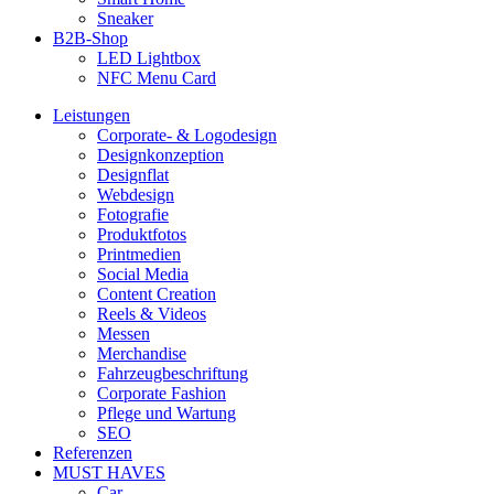
Sneaker
B2B-Shop
LED Lightbox
NFC Menu Card
Leistungen
Corporate- & Logodesign
Designkonzeption
Designflat
Webdesign
Fotografie
Produktfotos
Printmedien
Social Media
Content Creation
Reels & Videos
Messen
Merchandise
Fahrzeugbeschriftung
Corporate Fashion
Pflege und Wartung
SEO
Referenzen
MUST HAVES
Car