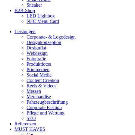
Sneaker
B2B-Shop
LED Lightbox
NFC Menu Card
Leistungen
Corporate- & Logodesign
Designkonzeption
Designflat
Webdesign
Fotografie
Produktfotos
Printmedien
Social Media
Content Creation
Reels & Videos
Messen
Merchandise
Fahrzeugbeschriftung
Corporate Fashion
Pflege und Wartung
SEO
Referenzen
MUST HAVES
Car