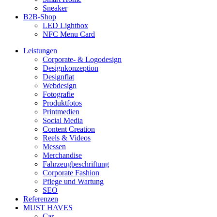
Sneaker
B2B-Shop
LED Lightbox
NFC Menu Card
Leistungen
Corporate- & Logodesign
Designkonzeption
Designflat
Webdesign
Fotografie
Produktfotos
Printmedien
Social Media
Content Creation
Reels & Videos
Messen
Merchandise
Fahrzeugbeschriftung
Corporate Fashion
Pflege und Wartung
SEO
Referenzen
MUST HAVES
Car