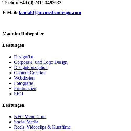
Telefon: +49 (0) 231 13492633
E-Mail:
kontakt@mvmediendesign.com
Made im Ruhrpott ♥
Leistungen
Designflat
Corporate- und Logo Design
Designkonzeption
Content Creation
Webdesign
Fotografie
Printmedien
SEO
Leistungen
NFC Menu Card
Social Media
Reels, Videoclips & Kurzfilme