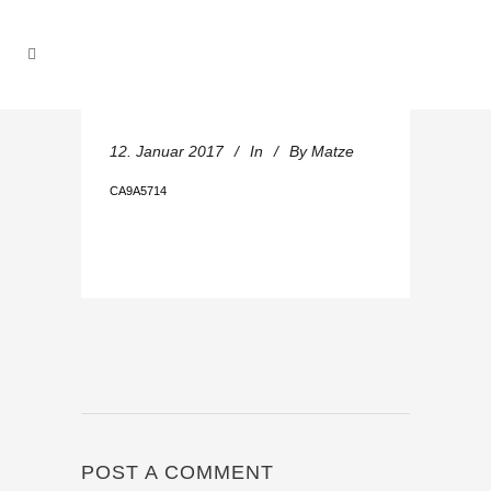
12. Januar 2017
In
By
Matze
CA9A5714
POST A COMMENT