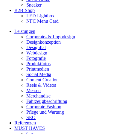
Sneaker
B2B-Shop
LED Lightbox
NFC Menu Card
Leistungen
Corporate- & Logodesign
Designkonzeption
Designflat
Webdesign
Fotografie
Produktfotos
Printmedien
Social Media
Content Creation
Reels & Videos
Messen
Merchandise
Fahrzeugbeschriftung
Corporate Fashion
Pflege und Wartung
SEO
Referenzen
MUST HAVES
Car