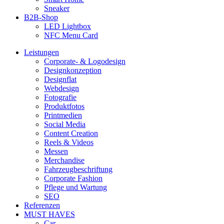
Sneaker
B2B-Shop
LED Lightbox
NFC Menu Card
Leistungen
Corporate- & Logodesign
Designkonzeption
Designflat
Webdesign
Fotografie
Produktfotos
Printmedien
Social Media
Content Creation
Reels & Videos
Messen
Merchandise
Fahrzeugbeschriftung
Corporate Fashion
Pflege und Wartung
SEO
Referenzen
MUST HAVES
Car