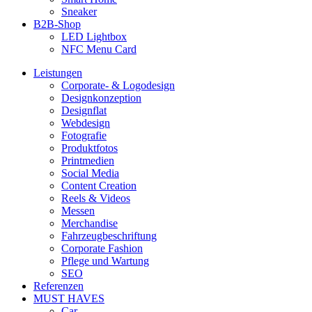
Sneaker
B2B-Shop
LED Lightbox
NFC Menu Card
Leistungen
Corporate- & Logodesign
Designkonzeption
Designflat
Webdesign
Fotografie
Produktfotos
Printmedien
Social Media
Content Creation
Reels & Videos
Messen
Merchandise
Fahrzeugbeschriftung
Corporate Fashion
Pflege und Wartung
SEO
Referenzen
MUST HAVES
Car