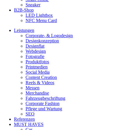
Sneaker
B2B-Shop
LED Lightbox
NFC Menu Card
Leistungen
Corporate- & Logodesign
Designkonzeption
Designflat
Webdesign
Fotografie
Produktfotos
Printmedien
Social Media
Content Creation
Reels & Videos
Messen
Merchandise
Fahrzeugbeschriftung
Corporate Fashion
Pflege und Wartung
SEO
Referenzen
MUST HAVES
Car