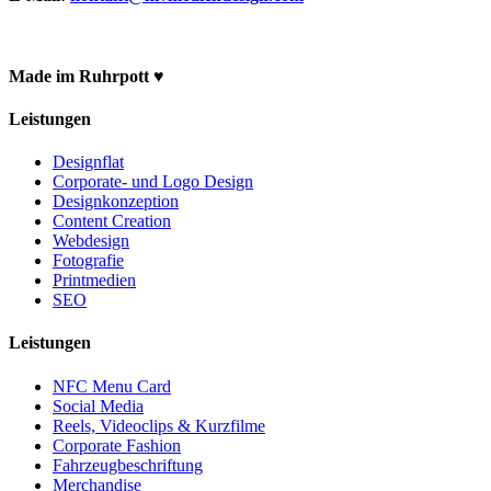
Made im Ruhrpott ♥
Leistungen
Designflat
Corporate- und Logo Design
Designkonzeption
Content Creation
Webdesign
Fotografie
Printmedien
SEO
Leistungen
NFC Menu Card
Social Media
Reels, Videoclips & Kurzfilme
Corporate Fashion
Fahrzeugbeschriftung
Merchandise