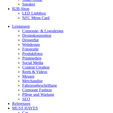
Sneaker
B2B-Shop
LED Lightbox
NFC Menu Card
Leistungen
Corporate- & Logodesign
Designkonzeption
Designflat
Webdesign
Fotografie
Produktfotos
Printmedien
Social Media
Content Creation
Reels & Videos
Messen
Merchandise
Fahrzeugbeschriftung
Corporate Fashion
Pflege und Wartung
SEO
Referenzen
MUST HAVES
Car