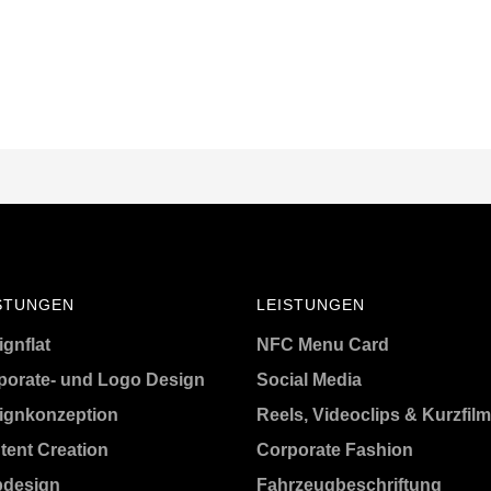
STUNGEN
LEISTUNGEN
gnflat
NFC Menu Card
porate- und Logo Design
Social Media
ignkonzeption
Reels, Videoclips & Kurzfil
tent Creation
Corporate Fashion
design
Fahrzeugbeschriftung