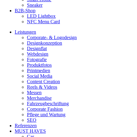
Sneaker
B2B-Shop
LED Lightbox
NFC Menu Card
Leistungen
Corporate- & Logodesign
Designkonzeption
Designflat
Webdesign
Fotografie
Produktfotos
Printmedien
Social Media
Content Creation
Reels & Videos
Messen
Merchandise
Fahrzeugbeschriftung
Corporate Fashion
Pflege und Wartung
SEO
Referenzen
MUST HAVES
Car